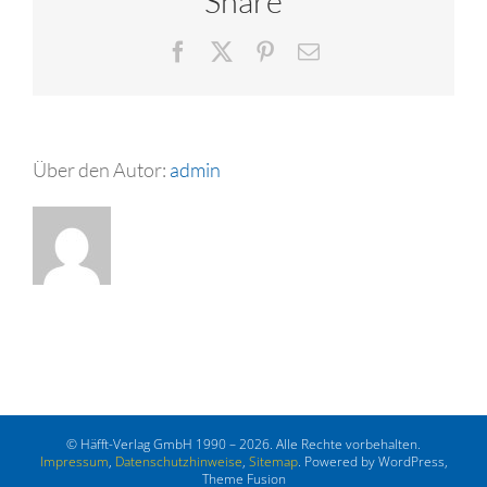
Share
Facebook
X
Pinterest
E-
Mail
Über den Autor:
admin
© Häfft-Verlag GmbH 1990 – 2026. Alle Rechte vorbehalten.
Impressum
,
Datenschutzhinweise
,
Sitemap
. Powered by WordPress,
Theme Fusion