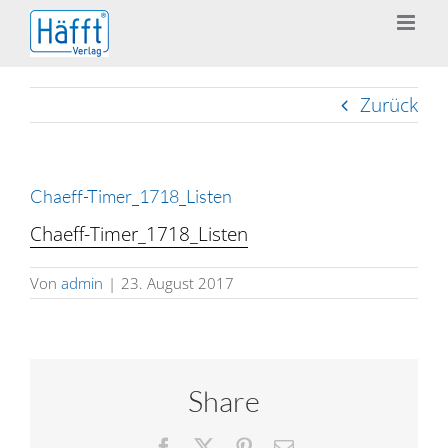
Zum
Inhalt
springen
Zurück
Chaeff-Timer_1718_Listen
Chaeff-Timer_1718_Listen
Von
admin
|
23. August 2017
Share
Facebook
X
Pinterest
E-