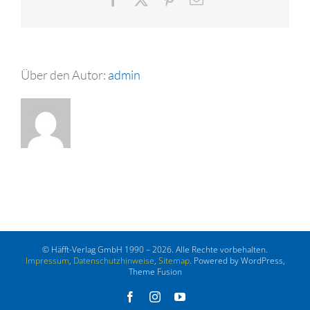
Mail
Über den Autor:
admin
© Häfft-Verlag GmbH 1990 – 2026. Alle Rechte vorbehalten.
Impressum
,
Datenschutzhinweise
,
Sitemap
. Powered by WordPress,
Theme Fusion
Facebook
Instagram
YouTube