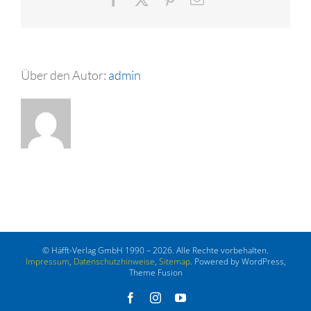
Mail
Über den Autor:
admin
© Häfft-Verlag GmbH 1990 – 2026. Alle Rechte vorbehalten.
Impressum
,
Datenschutzhinweise
,
Sitemap
. Powered by WordPress,
Theme Fusion
Facebook
Instagram
YouTube