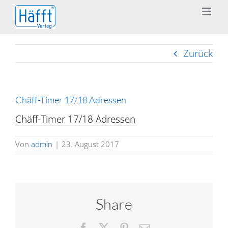
Zum
Inhalt
springen
Zurück
Chäff-Timer 17/18 Adressen
Chäff-Timer 17/18 Adressen
Von
admin
|
23. August 2017
Share
Facebook
X
Pinterest
E-