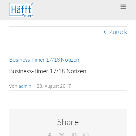
Zum
Inhalt
springen
Zurück
Business-Timer 17/18 Notizen
Business-Timer 17/18 Notizen
Von
admin
|
23. August 2017
Share
Facebook
X
Pinterest
E-