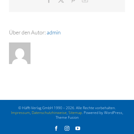
Mail
Über den Autor:
admin
© Häfft-Verlag GmbH 1990 – 2026. Alle Rechte vorbehalten.
Impressum
,
Datenschutzhinweise
,
Sitemap
. Powered by WordPress,
Theme Fusion
Facebook
Instagram
YouTube