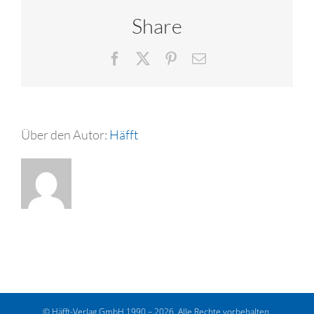
Share
Facebook
X
Pinterest
E-
Mail
Über den Autor:
Häfft
© Häfft-Verlag GmbH 1990 – 2026. Alle Rechte vorbehalten.