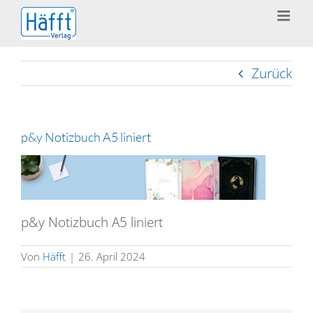
Zum
Inhalt
springen
Zurück
p&y Notizbuch A5 liniert
p&y Notizbuch A5 liniert
Von
Häfft
|
26. April 2024