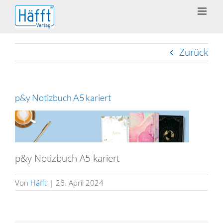
Zum
Inhalt
springen
Zurück
p&y Notizbuch A5 kariert
p&y Notizbuch A5 kariert
Von
Häfft
|
26. April 2024