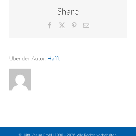
Share
Facebook
X
Pinterest
E-
Mail
Über den Autor:
Häfft
© Häfft-Verlag GmbH 1990 – 2026. Alle Rechte vorbehalten.