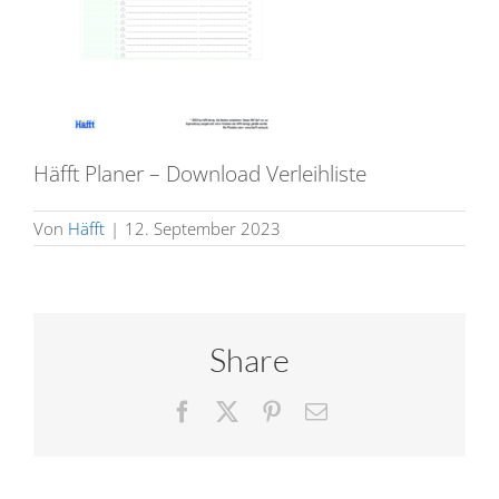
Häfft Planer – Download Verleihliste
Von
Häfft
|
12. September 2023
Share
Facebook
X
Pinterest
E-
Mail