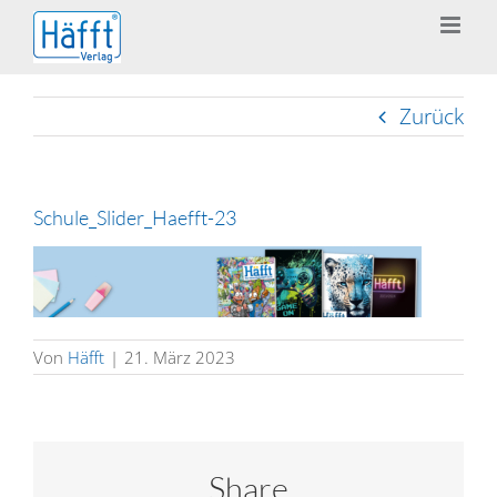
Zum
Inhalt
springen
Zurück
Schule_Slider_Haefft-23
Von
Häfft
|
21. März 2023
Share