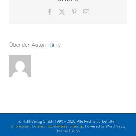
Facebook
X
Pinterest
E-
Mail
Über den Autor:
Häfft
© Häfft-Verlag GmbH 1990 – 2026. Alle Rechte vorbehalten.
Impressum
,
Datenschutzhinweise
,
Sitemap
. Powered by WordPress,
Theme Fusion