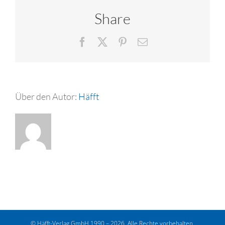
Share
Facebook
X
Pinterest
E-
Mail
Über den Autor:
Häfft
© Häfft-Verlag GmbH 1990 – 2026. Alle Rechte vorbehalten.