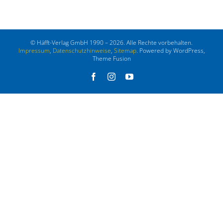
© Häfft-Verlag GmbH 1990 – 2026. Alle Rechte vorbehalten.
Impressum
,
Datenschutzhinweise
,
Sitemap
. Powered by WordPress,
Theme Fusion
Facebook
Instagram
YouTube