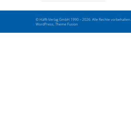
© Häfft-Verlag GmbH 1990 – 2026. Alle Rechte vorbehalten
WordPress, Theme Fusion