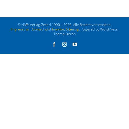
© Häfft-Verlag GmbH 1990 – 2026. Alle Rechte vorbehalten.
Impressum
,
Datenschutzhinweise
,
Sitemap
. Powered by WordPress,
Theme Fusion
Facebook
Instagram
YouTube