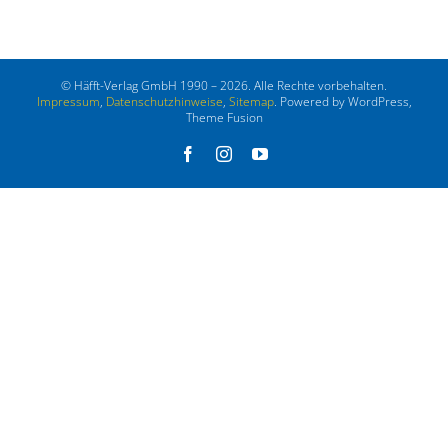
© Häfft-Verlag GmbH 1990 – 2026. Alle Rechte vorbehalten.
Impressum
,
Datenschutzhinweise
,
Sitemap
. Powered by WordPress,
Theme Fusion
Facebook
Instagram
YouTube