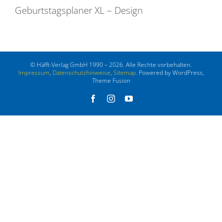
Geburtstagsplaner XL – Design
© Häfft-Verlag GmbH 1990 – 2026. Alle Rechte vorbehalten.
Impressum
,
Datenschutzhinweise
,
Sitemap
. Powered by WordPress,
Theme Fusion
Facebook
Instagram
YouTube